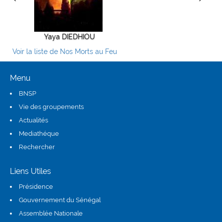
Yaya DIEDHIOU
Alioune TALL
ElHadji 
Voir la liste de Nos Morts au Feu
Menu
BNSP
Vie des groupements
Actualités
Mediathéque
Rechercher
Liens Utiles
Présidence
(link is external)
Gouvernement du Sénégal
Assemblée Nationale
(link is external)