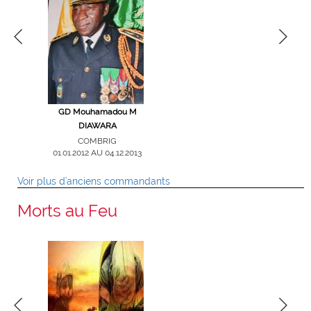
gade Victor
GD Mouhamadou M
Col Ouanza OUATTARA
GB Alioun
E
DIAWARA
COMGPT
COM
01.09.2008 AU 31.12.2011
29.05.2006 AU
RIG
COMBRIG
16 AU
01.01.2012 AU 04.12.2013
2018
Voir plus d'anciens commandants
Morts au Feu