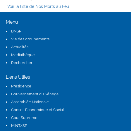
Voir la liste de Nos Morts au Feu
Menu
BNSP
Vie des groupements
Actualités
Mediathéque
Rechercher
Liens Utiles
Présidence
(link is external)
Gouvernement du Sénégal
Assemblée Nationale
(link is external)
Conseil Economique et Social
(link is external)
Cour Supreme
(link is external)
MINT/SP