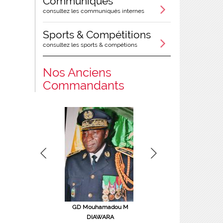
Communiqués
consultez les communiqués internes
Sports & Compétitions
consultez les sports & compétions
Nos Anciens
Commandants
éral de brigade Victor
GD Mouhamadou M
Col Ouanza OUATTARA
TINE
DIAWARA
COMGPT