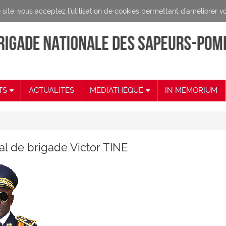
site, vous acceptez l'utilisation de cookies permettant d'améliorer vo
TS
ACTUALITÉS
MÉDIATHÈQUE
IN MEMORIUM
 êtes ici
l de brigade Victor TINE