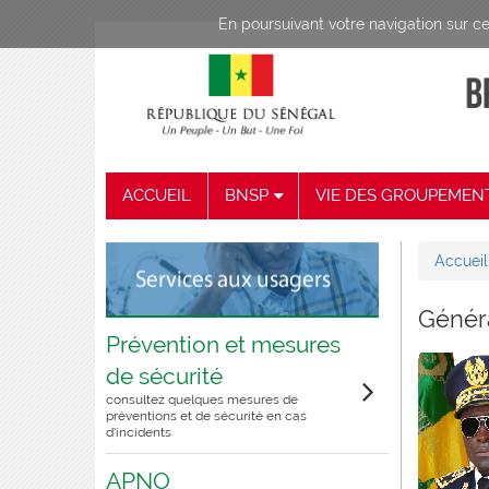
Aller au contenu principal
En poursuivant votre navigation sur ce 
ACCUEIL
BNSP
VIE DES GROUPEMEN
Accueil
Vous
Généra
Prévention et mesures
de sécurité
consultez quelques mesures de
préventions et de sécurité en cas
d’incidents
APNO