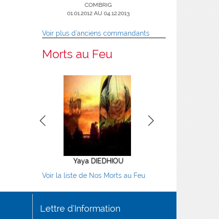
01.09.2008 AU 31.12.2011
29
COMBRIG
COMBRIG
02/08/2016 AU
01.01.2012 AU 04.12.2013
31/12/2018
Voir plus d'anciens commandants
Morts au Feu
Yaya DIEDHIOU
Alioune TALL
Voir la liste de Nos Morts au Feu
Lettre d'Information