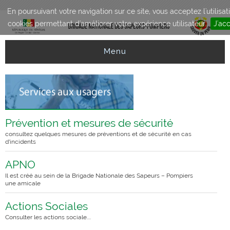
Aller au contenu principal
En poursuivant votre navigation sur ce site, vous acceptez l'utilisat
cookies permettant d'améliorer votre expérience utilisateur.
J'ac
Menu
Prévention et mesures de sécurité
consultez quelques mesures de préventions et de sécurité en cas
d’incidents
APNO
Il est créé au sein de la Brigade Nationale des Sapeurs – Pompiers
une amicale
Actions Sociales
Consulter les actions sociale....