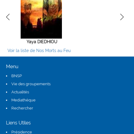
Yaya DIEDHIOU
Alioune TALL
ElHadji 
Voir la liste de Nos Morts au Feu
Menu
BNSP
Vie des groupements
Actualités
Mediathéque
Rechercher
Liens Utiles
Présidence
(link is external)