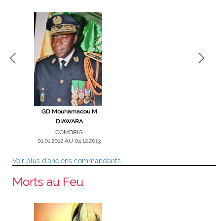
gade Victor
GD Mouhamadou M
Col Ouanza OUATTARA
GB Alioun
E
DIAWARA
COMGPT
COM
01.09.2008 AU 31.12.2011
29.05.2006 AU
RIG
COMBRIG
16 AU
01.01.2012 AU 04.12.2013
2018
Voir plus d'anciens commandants
Morts au Feu