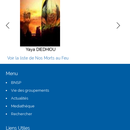
Yaya DIEDHIOU
Alioune TALL
ElHadji 
Voir la liste de Nos Morts au Feu
Menu
BNSP
Vie des groupements
Actualités
Mediathéque
Rechercher
Liens Utiles