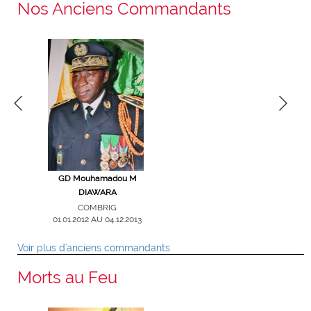
Nos Anciens Commandants
gade Victor
GD Mouhamadou M
Col Ouanza OUATTARA
GB Alioun
E
DIAWARA
COMGPT
COM
01.09.2008 AU 31.12.2011
29.05.2006 AU
RIG
COMBRIG
16 AU
01.01.2012 AU 04.12.2013
2018
Voir plus d'anciens commandants
Morts au Feu