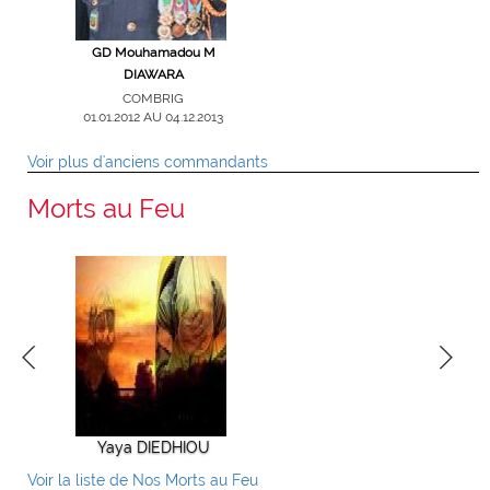
gade Victor
GD Mouhamadou M
Col Ouanza OUATTARA
GB Alioun
E
DIAWARA
COMGPT
COM
01.09.2008 AU 31.12.2011
29.05.2006 AU
RIG
COMBRIG
16 AU
01.01.2012 AU 04.12.2013
2018
Voir plus d'anciens commandants
Morts au Feu
Yaya DIEDHIOU
Alioune TALL
ElHadji 
Voir la liste de Nos Morts au Feu