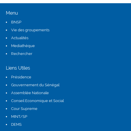
Menu
BNSP
Vie des groupements
Actualités
Mediathéque
Rechercher
Liens Utiles
Présidence
(link is external)
Gouvernement du Sénégal
Assemblée Nationale
(link is external)
Conseil Economique et Social
(link is external)
Cour Supreme
(link is external)
MINT/SP
DEMS
(link is external)