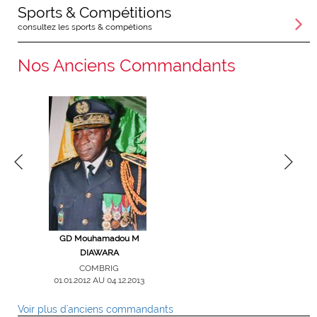
Sports & Compétitions
consultez les sports & compétions
Nos Anciens Commandants
gade Victor
GD Mouhamadou M
Col Ouanza OUATTARA
GB Alioun
E
DIAWARA
COMGPT
COM
01.09.2008 AU 31.12.2011
29.05.2006 AU
RIG
COMBRIG
16 AU
01.01.2012 AU 04.12.2013
2018
Voir plus d'anciens commandants