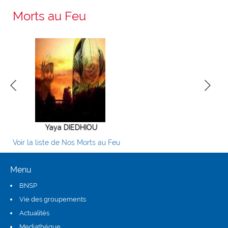
Morts au Feu
Yaya DIEDHIOU
Alioune TALL
ElHadji 
Voir la liste de Nos Morts au Feu
Menu
BNSP
Vie des groupements
Actualités
Mediathéque